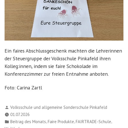
Ein faires Abschlussgeschenk machten die Lehrerinnen
der Steuergruppe der Volksschule Pinkafeld ihren
Kolleg:innen, indem sie faire Schokolade im
Konferenzzimmer zur freien Entnahme anboten.
Foto: Carina Zartl
Verfasst
Volksschule und allgemeine Sonderschule Pinkafeld
von
01.07.2026
Veröffentlicht
,
,
,
Beitrag des Monats
Faire Produkte
FAIRTRADE-Schule
in