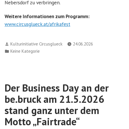
Nebersdorf zu verbringen.
Weitere Informationen zum Programm:
www.circusglueck.at/afrikafest
Verfasst
Kulturinitiative Circusglueck
24.06.2026
von
Veröffentlicht
Keine Kategorie
in
Der Business Day an der
be.bruck am 21.5.2026
stand ganz unter dem
Motto „Fairtrade“