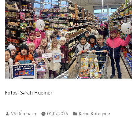
Fotos: Sarah Huemer
Verfasst
Veröffentlicht
VS Dörnbach
01.07.2026
Keine Kategorie
von
in