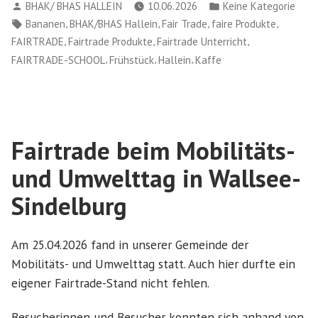
Verfasst
Veröffentlicht
BHAK/ BHAS HALLEIN
10.06.2026
Keine Kategorie
von
in
Schlagwörter:
,
,
,
,
Bananen
BHAK/BHAS Hallein
Fair Trade
faire Produkte
,
,
,
FAIRTRADE
Fairtrade Produkte
Fairtrade Unterricht
,
,
,
FAIRTRADE-SCHOOL
Frühstück
Hallein
Kaffe
Fairtrade beim Mobilitäts-
und Umwelttag in Wallsee-
Sindelburg
Am 25.04.2026 fand in unserer Gemeinde der
Mobilitäts- und Umwelttag statt. Auch hier durfte ein
eigener Fairtrade-Stand nicht fehlen.
Besucherinnen und Besucher konnten sich anhand von