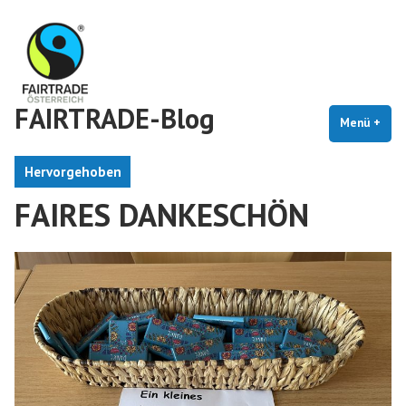
Zum
Inhalt
springen
FAIRTRADE-Blog
Menü
+
auf
zug
Hervorgehoben
FAIRES DANKESCHÖN