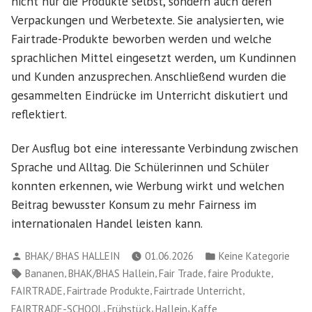
nicht nur die Produkte selbst, sondern auch deren
Verpackungen und Werbetexte. Sie analysierten, wie
Fairtrade-Produkte beworben werden und welche
sprachlichen Mittel eingesetzt werden, um Kundinnen
und Kunden anzusprechen. Anschließend wurden die
gesammelten Eindrücke im Unterricht diskutiert und
reflektiert.
Der Ausflug bot eine interessante Verbindung zwischen
Sprache und Alltag. Die Schülerinnen und Schüler
konnten erkennen, wie Werbung wirkt und welchen
Beitrag bewusster Konsum zu mehr Fairness im
internationalen Handel leisten kann.
Verfasst
Veröffentlicht
BHAK/ BHAS HALLEIN
01.06.2026
Keine Kategorie
von
in
Schlagwörter:
,
,
,
,
Bananen
BHAK/BHAS Hallein
Fair Trade
faire Produkte
,
,
,
FAIRTRADE
Fairtrade Produkte
Fairtrade Unterricht
,
,
,
FAIRTRADE-SCHOOL
Frühstück
Hallein
Kaffe