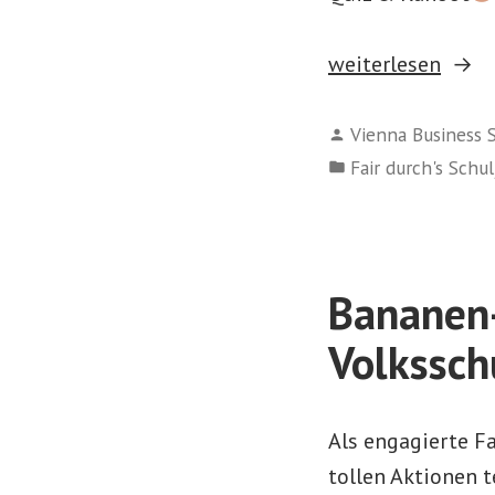
„
weiterlesen
Verfasst
Vienna Business 
von
Veröffentlicht
Fair durch's Schul
FAIRTRADE
in
macht
Schule!
Bananen-
“
Volkssch
Als engagierte F
tollen Aktionen t