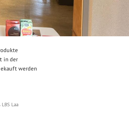
rodukte
 in der
gekauft werden
,
LBS Laa