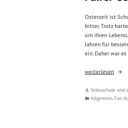
Osterzeit ist Sch
bitter. Trotz har
um ihren Lebensun
Jahren für besse
ein. Daher war es
„Fairer
weiterlesen
Osterhase“
Verfasst
Volksschule und 
von
Veröffentlicht
,
Allgemein
Fair d
in