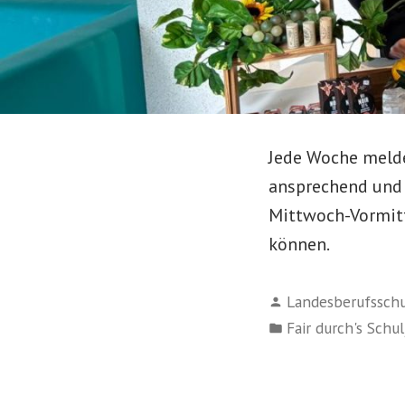
Jede Woche melde
ansprechend und 
Mittwoch-Vormit
können.
Verfasst
Landesberufsschu
von
Veröffentlicht
Fair durch's Schul
in