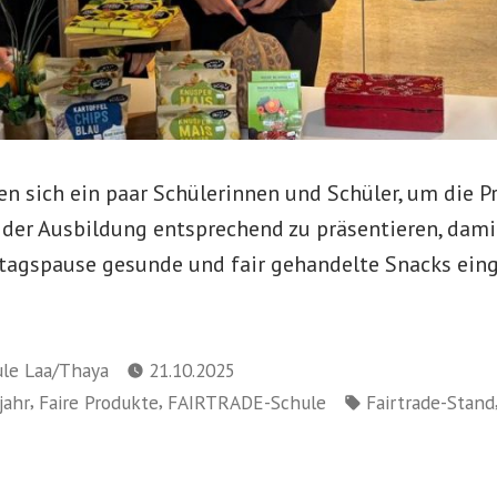
n sich ein paar Schülerinnen und Schüler, um die P
der Ausbildung entsprechend zu präsentieren, damit
tagspause gesunde und fair gehandelte Snacks ein
le Laa/Thaya
21.10.2025
Schlagwörter:
,
,
jahr
Faire Produkte
FAIRTRADE-Schule
Fairtrade-Stand