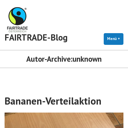
Zum
Inhalt
springen
FAIRTRADE-Blog
Menü
+
auf
zug
Autor-Archive:
unknown
Bananen-Verteilaktion