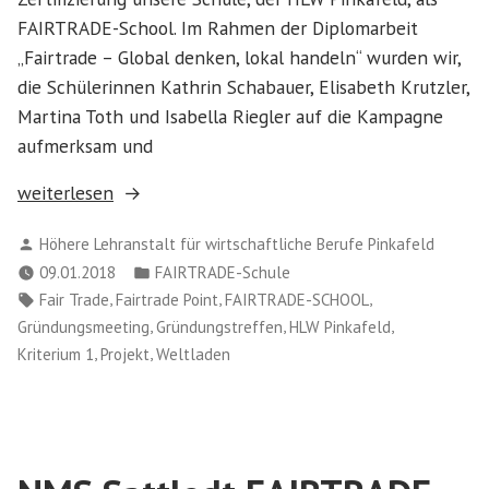
FAIRTRADE-School. Im Rahmen der Diplomarbeit
„Fairtrade – Global denken, lokal handeln“ wurden wir,
die Schülerinnen Kathrin Schabauer, Elisabeth Krutzler,
Martina Toth und Isabella Riegler auf die Kampagne
aufmerksam und
„Gründung
weiterlesen
des
Verfasst
Höhere Lehranstalt für wirtschaftliche Berufe Pinkafeld
FAIRTRADE-
von
Veröffentlicht
09.01.2018
FAIRTRADE-Schule
Schoolteams
in
Schlagwörter:
,
,
,
Fair Trade
Fairtrade Point
FAIRTRADE-SCHOOL
an
,
,
,
Gründungsmeeting
Gründungstreffen
HLW Pinkafeld
der
,
,
Kriterium 1
Projekt
Weltladen
HLW
Pinkafeld“