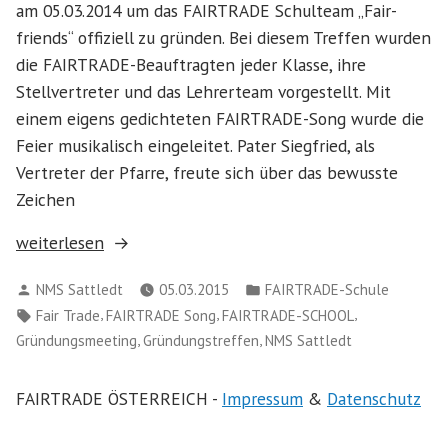
am 05.03.2014 um das FAIRTRADE Schulteam „Fair-
friends“ offiziell zu gründen. Bei diesem Treffen wurden
die FAIRTRADE-Beauftragten jeder Klasse, ihre
Stellvertreter und das Lehrerteam vorgestellt. Mit
einem eigens gedichteten FAIRTRADE-Song wurde die
Feier musikalisch eingeleitet. Pater Siegfried, als
Vertreter der Pfarre, freute sich über das bewusste
Zeichen
„NMS
weiterlesen
Sattledt
Verfasst
Veröffentlicht
NMS Sattledt
05.03.2015
FAIRTRADE-Schule
FAIRTRADE
von
in
Schlagwörter:
,
,
,
Fair Trade
FAIRTRADE Song
FAIRTRADE-SCHOOL
Gründungstreffen“
,
,
Gründungsmeeting
Gründungstreffen
NMS Sattledt
FAIRTRADE ÖSTERREICH -
Impressum
&
Datenschutz