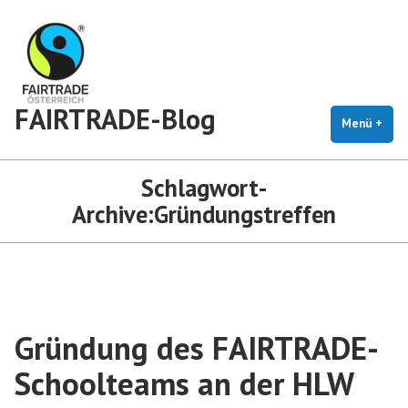
Zum
Inhalt
springen
FAIRTRADE-Blog
Menü
+
auf
zug
Schlagwort-
Archive:
Gründungstreffen
Gründung des FAIRTRADE-
Schoolteams an der HLW