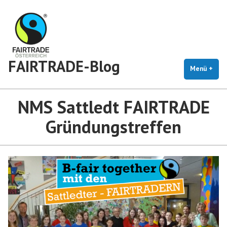
Zum
Inhalt
springen
FAIRTRADE-Blog
Menü
+
auf
zug
NMS Sattledt FAIRTRADE
Gründungstreffen