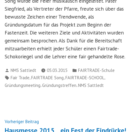
Song wurde die Feier musikalisch eingeleitet. Pater
Siegfried, als Vertreter der Pfarre, freute sich über das
bewusste Zeichen einer Trendwende, als
Gründungsdatum für das Projekt zum Beginn der
Fastenzeit. Die weiteren Ziele und Aktivitäten wurden
gemeinsam besprochen. Als Dank für die Bereitschaft
mitzuarbeiten erhielt jeder Schüler einen Fairtrade-
Schokoriegel und die Lehrer eine fair gehandelte Rose.
Verfasst
Veröffentlicht
NMS Sattledt
05.03.2015
FAIRTRADE-Schule
von
in
Schlagwörter:
,
,
,
Fair Trade
FAIRTRADE Song
FAIRTRADE-SCHOOL
,
,
Gründungsmeeting
Gründungstreffen
NMS Sattledt
Beitragsnavigation
Nächster
Vorheriger Beitrag
Beitrag:
Hausmesse 2015 .. ein Fest der Eindrücke!