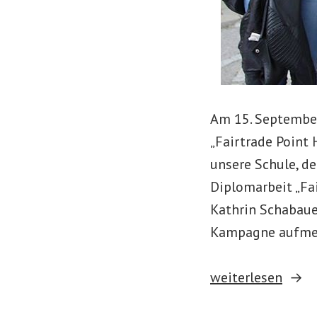
Am 15. September
„Fairtrade Point 
unsere Schule, d
Diplomarbeit „Fai
Kathrin Schabauer
Kampagne aufme
„Gründung
weiterlesen
des