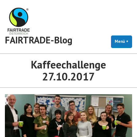
Zum
Inhalt
springen
FAIRTRADE-Blog
Menü
+
auf
zug
Kaffeechallenge
27.10.2017