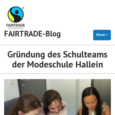
Zum
Inhalt
springen
FAIRTRADE-Blog
Menü
+
auf
zug
Gründung des Schulteams
der Modeschule Hallein