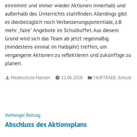
einnimmt und immer wieder Aktionen innerhalb und
außerhalb des Unterrichts stattfinden. Allerdings gibt
es diesbezüglich noch Verbesserungspotentiale, z.B.
mehr „faire“ Angebote im Schulbuffet. Aus diesem
Grund wird sich das Team ab jetzt regelmäßig
(mindestens einmal im Halbjahr) treffen, um
vergangene Aktionen zu reflektieren und zukünftige zu
planen.
Verfasst
Veröffentlicht
Modeschule Hallein
12.06.2018
FAIRTRADE-Schule
von
in
Beitragsnavigation
Nächster
Vorheriger Beitrag
Beitrag:
Abschluss des Aktionsplans