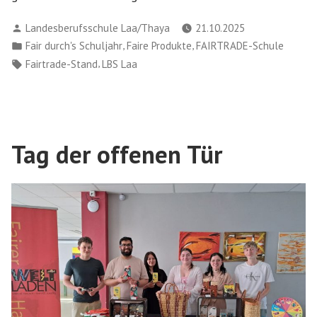
Verfasst
Landesberufsschule Laa/Thaya
21.10.2025
von
Veröffentlicht
,
,
Fair durch's Schuljahr
Faire Produkte
FAIRTRADE-Schule
in
Schlagwörter:
,
Fairtrade-Stand
LBS Laa
Tag der offenen Tür