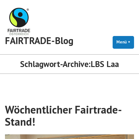
Zum
Inhalt
springen
FAIRTRADE-Blog
Menü
+
auf
zug
Schlagwort-Archive:
LBS Laa
Wöchentlicher Fairtrade-
Stand!