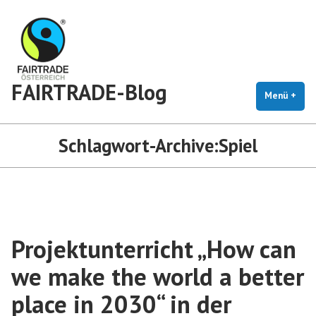
Zum
Inhalt
springen
FAIRTRADE-Blog
Menü
+
auf
zug
Schlagwort-Archive:
Spiel
Projektunterricht „How can
we make the world a better
place in 2030“ in der