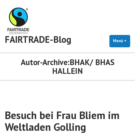
Zum
Inhalt
springen
FAIRTRADE-Blog
Menü
+
auf
zug
Autor-Archive:
BHAK/ BHAS
HALLEIN
Besuch bei Frau Bliem im
Weltladen Golling