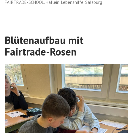
,
,
,
FAIRTRADE-SCHOOL
Hallein
Lebenshilfe
Salzburg
der
Lebenshilfe
Hallein“
Blütenaufbau mit
Fairtrade-Rosen