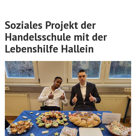
a
better
Soziales Projekt der
place
in
Handelsschule mit der
2030“
Lebenshilfe Hallein
in
der
Maturaklasse“