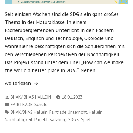
Seit einigen Wochen sind die SDG´s ein ganz großes
Thema in der Maturaklasse. In einem
Fächerübergreifenden Unterricht in den Fächern
Deutsch, Englisch und Technologie, Ökologie und
Wahrenlehre beschäftigten sich die Schüler:innen mit
den verschiedenen Perspektiven der Nachhaltigkeit.
Das Projekt stand unter dem Titel „How can we make
the world a better place in 2030“. Neben
„Projektunterricht
weiterlesen
„How
Verfasst
BHAK/ BHAS HALLEIN
18.01.2023
can
von
Veröffentlicht
FAIRTRADE-Schule
we
in
Schlagwörter:
,
,
,
BHAK/BHAS Hallein
Fairtrade Unterricht
Hallein
make
,
,
,
,
Nachhaltigkeit
Projekt
Salzburg
SDG´s
Spiel
the
world