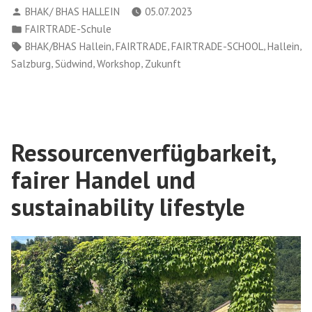
Verfasst
BHAK/ BHAS HALLEIN
05.07.2023
zu
von
Veröffentlicht
FAIRTRADE-Schule
Gast
in
Schlagwörter:
,
,
,
,
BHAK/BHAS Hallein
FAIRTRADE
FAIRTRADE-SCHOOL
Hallein
in
,
,
,
Salzburg
Südwind
Workshop
Zukunft
der
HAK
Hallein“
Ressourcenverfügbarkeit,
fairer Handel und
sustainability lifestyle