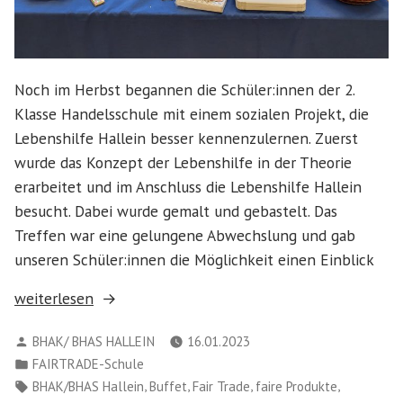
Noch im Herbst begannen die Schüler:innen der 2.
Klasse Handelsschule mit einem sozialen Projekt, die
Lebenshilfe Hallein besser kennenzulernen. Zuerst
wurde das Konzept der Lebenshilfe in der Theorie
erarbeitet und im Anschluss die Lebenshilfe Hallein
besucht. Dabei wurde gemalt und gebastelt. Das
Treffen war eine gelungene Abwechslung und gab
unseren Schüler:innen die Möglichkeit einen Einblick
„Soziales
weiterlesen
Projekt
Verfasst
BHAK/ BHAS HALLEIN
16.01.2023
der
von
Veröffentlicht
FAIRTRADE-Schule
Handelsschule
in
Schlagwörter:
,
,
,
,
BHAK/BHAS Hallein
Buffet
Fair Trade
faire Produkte
mit