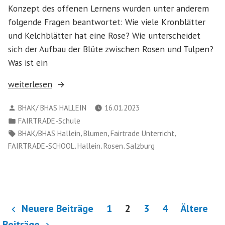
Konzept des offenen Lernens wurden unter anderem
folgende Fragen beantwortet: Wie viele Kronblätter
und Kelchblätter hat eine Rose? Wie unterscheidet
sich der Aufbau der Blüte zwischen Rosen und Tulpen?
Was ist ein
„Blütenaufbau
weiterlesen
mit
Verfasst
BHAK/ BHAS HALLEIN
16.01.2023
Fairtrade-
von
Veröffentlicht
FAIRTRADE-Schule
Rosen“
in
Schlagwörter:
,
,
,
BHAK/BHAS Hallein
Blumen
Fairtrade Unterricht
,
,
,
FAIRTRADE-SCHOOL
Hallein
Rosen
Salzburg
Seitennummerierung
Neuere Beiträge
1
2
3
4
Ältere
Beiträge