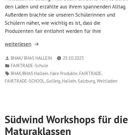
den Laden und erzählte aus ihrem spannenden Alltag.
Außerdem brachte sie unseren Schülerinnen und
Schülern näher, wie wichtig es ist, dass die
Produzenten fair entlohnt werden für ihre
„Besuch
weiterlesen
bei
Verfasst
BHAK/ BHAS HALLEIN
25.10.2023
Frau
von
Veröffentlicht
FAIRTRADE-Schule
Bliem
in
Schlagwörter:
,
,
,
BHAK/BHAS Hallein
faire Produkte
FAIRTRADE
im
,
,
,
,
FAIRTRADE-SCHOOL
Golling
Hallein
Salzburg
Weltladen
Weltladen
Golling“
Südwind Workshops für die
Maturaklassen