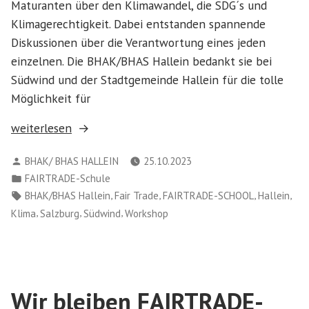
Maturanten über den Klimawandel, die SDG´s und
Klimagerechtigkeit. Dabei entstanden spannende
Diskussionen über die Verantwortung eines jeden
einzelnen. Die BHAK/BHAS Hallein bedankt sie bei
Südwind und der Stadtgemeinde Hallein für die tolle
Möglichkeit für
„Südwind
weiterlesen
Workshops
Verfasst
BHAK/ BHAS HALLEIN
25.10.2023
für
von
Veröffentlicht
FAIRTRADE-Schule
die
in
Schlagwörter:
,
,
,
,
BHAK/BHAS Hallein
Fair Trade
FAIRTRADE-SCHOOL
Hallein
Maturaklassen“
,
,
,
Klima
Salzburg
Südwind
Workshop
Wir bleiben FAIRTRADE-