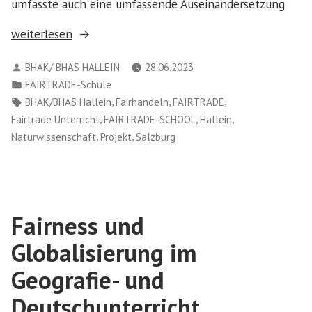
umfasste auch eine umfassende Auseinandersetzung
„Ressourcenverfügbarkeit,
weiterlesen
fairer
Verfasst
BHAK/ BHAS HALLEIN
28.06.2023
Handel
von
Veröffentlicht
FAIRTRADE-Schule
und
in
Schlagwörter:
,
,
,
BHAK/BHAS Hallein
Fairhandeln
FAIRTRADE
sustainability
,
,
,
Fairtrade Unterricht
FAIRTRADE-SCHOOL
Hallein
lifestyle“
,
,
Naturwissenschaft
Projekt
Salzburg
Fairness und
Globalisierung im
Geografie- und
Deutschunterricht