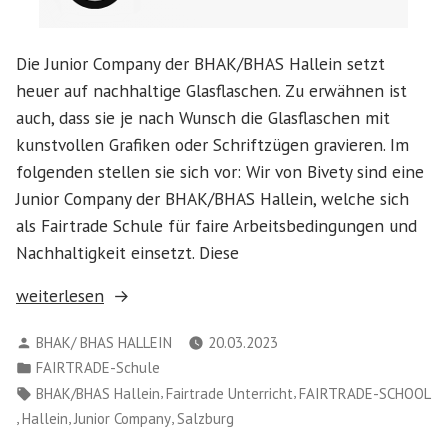
Die Junior Company der BHAK/BHAS Hallein setzt
heuer auf nachhaltige Glasflaschen. Zu erwähnen ist
auch, dass sie je nach Wunsch die Glasflaschen mit
kunstvollen Grafiken oder Schriftzügen gravieren. Im
folgenden stellen sie sich vor: Wir von Bivety sind eine
Junior Company der BHAK/BHAS Hallein, welche sich
als Fairtrade Schule für faire Arbeitsbedingungen und
Nachhaltigkeit einsetzt. Diese
„Junior
weiterlesen
Company
Verfasst
BHAK/ BHAS HALLEIN
20.03.2023
Bivety
von
Veröffentlicht
FAIRTRADE-Schule
„Die
in
Schlagwörter:
,
,
BHAK/BHAS Hallein
Fairtrade Unterricht
FAIRTRADE-SCHOOL
Nachhaltigkeit
,
,
,
Hallein
Junior Company
Salzburg
in