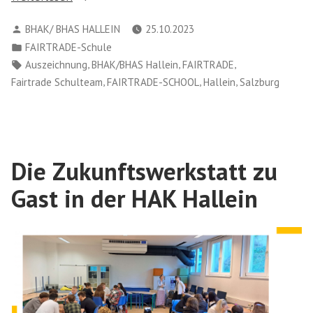
bleiben
Verfasst
BHAK/ BHAS HALLEIN
25.10.2023
FAIRTRADE-
von
Veröffentlicht
FAIRTRADE-Schule
School“
in
Schlagwörter:
,
,
,
Auszeichnung
BHAK/BHAS Hallein
FAIRTRADE
,
,
,
Fairtrade Schulteam
FAIRTRADE-SCHOOL
Hallein
Salzburg
Die Zukunftswerkstatt zu
Gast in der HAK Hallein