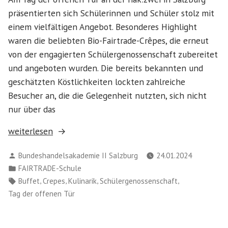
präsentierten sich Schülerinnen und Schüler stolz mit
einem vielfältigen Angebot. Besonderes Highlight
waren die beliebten Bio-Fairtrade-Crêpes, die erneut
von der engagierten Schülergenossenschaft zubereitet
und angeboten wurden. Die bereits bekannten und
geschätzten Köstlichkeiten lockten zahlreiche
Besucher an, die die Gelegenheit nutzten, sich nicht
nur über das
„Bio-
weiterlesen
Fairtrade-
Verfasst
Bundeshandelsakademie II Salzburg
24.01.2024
Crêpes
von
Veröffentlicht
FAIRTRADE-Schule
am
in
Schlagwörter:
,
,
,
,
Buffet
Crepes
Kulinarik
Schülergenossenschaft
Tag
Tag der offenen Tür
der
offenen
Tür“