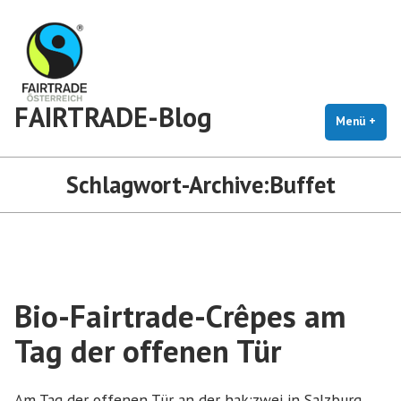
Zum
Inhalt
springen
FAIRTRADE-Blog
Menü
+
auf
zug
Schlagwort-Archive:
Buffet
Bio-Fairtrade-Crêpes am
Tag der offenen Tür
Am Tag der offenen Tür an der hak:zwei in Salzburg