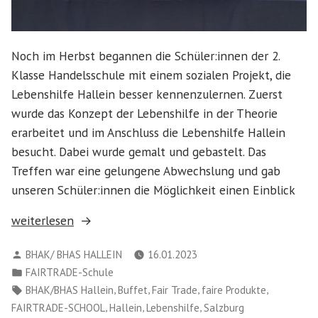
Noch im Herbst begannen die Schüler:innen der 2.
Klasse Handelsschule mit einem sozialen Projekt, die
Lebenshilfe Hallein besser kennenzulernen. Zuerst
wurde das Konzept der Lebenshilfe in der Theorie
erarbeitet und im Anschluss die Lebenshilfe Hallein
besucht. Dabei wurde gemalt und gebastelt. Das
Treffen war eine gelungene Abwechslung und gab
unseren Schüler:innen die Möglichkeit einen Einblick
„Soziales
weiterlesen
Projekt
Verfasst
BHAK/ BHAS HALLEIN
16.01.2023
der
von
Veröffentlicht
FAIRTRADE-Schule
Handelsschule
in
Schlagwörter:
,
,
,
,
BHAK/BHAS Hallein
Buffet
Fair Trade
faire Produkte
mit
,
,
,
FAIRTRADE-SCHOOL
Hallein
Lebenshilfe
Salzburg
der