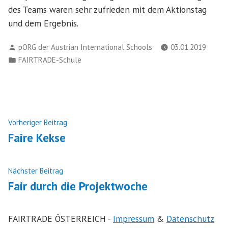
des Teams waren sehr zufrieden mit dem Aktionstag
und dem Ergebnis.
Verfasst
pORG der Austrian International Schools
03.01.2019
von
Veröffentlicht
FAIRTRADE-Schule
in
Beitragsnavigation
Nächster
Vorheriger Beitrag
Beitrag:
Faire Kekse
Vorheriger
Nächster Beitrag
Beitrag:
Fair durch die Projektwoche
FAIRTRADE ÖSTERREICH -
Impressum
&
Datenschutz