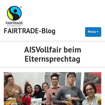
Zum
Inhalt
springen
FAIRTRADE-Blog
Menü
+
auf
zug
AISVollfair beim
Elternsprechtag