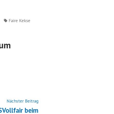
Schlagwörter:
Faire Kekse
ium
Vorheriger
Nächster Beitrag
Beitrag:
SVollfair beim