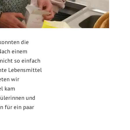
konnten die
 Nach einem
nicht so einfach
mmte Lebensmittel
eten wir
el kam
hülerinnen und
n für ein paar