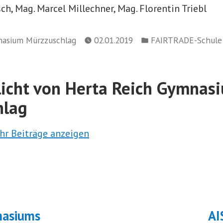
h, Mag. Marcel Millechner, Mag. Florentin Triebl
Veröffentlicht
nasium Mürzzuschlag
02.01.2019
FAIRTRADE-Schule
in
licht von Herta Reich Gymnas
hlag
hr Beiträge anzeigen
navigation
ächster
eitrag:
nasiums
AI