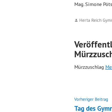
Mag. Simone Pötsc
Verfasst
Herta Reich Gym
von
Veröffent
Mürzzusc
Mürzzuschlag
Me
Beitrags
N
Vorheriger Beitrag
B
Tag des Gym