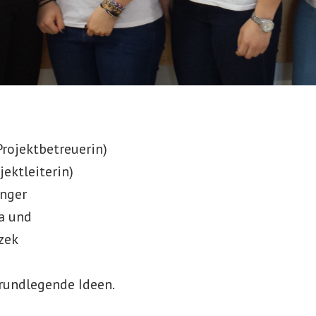
Projektbetreuerin)
ojektleiterin)
inger
a und
zek
rundlegende Ideen.