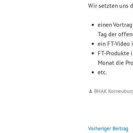
Wir setzten uns d
einen Vortrag
Tag der offen
ein FT-Video 
FT-Produkte 
Monat die Pr
etc.
Verfasst
BHAK Korneubur
von
Beitrags
N
Vorheriger Beitrag