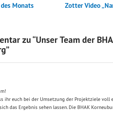
eitrag:
n des Monats
Zotter Video „N
ntar zu “
Unser Team der BH
rg
”
am!
ss ihr euch bei der Umsetzung der Projektziele voll 
sich das Ergebnis sehen lassen. Die BHAK Korneubur