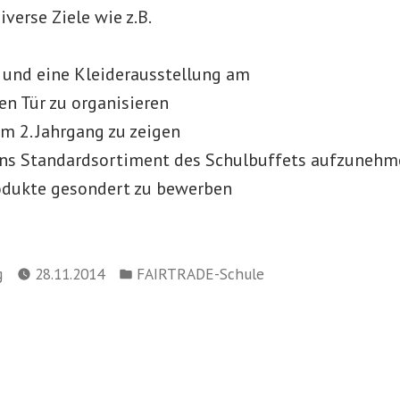
iverse Ziele wie z.B.
 und eine Kleiderausstellung am
en Tür zu organisieren
im 2. Jahrgang zu zeigen
ins Standardsortiment des Schulbuffets aufzunehm
odukte gesondert zu bewerben
Veröffentlicht
g
28.11.2014
FAIRTRADE-Schule
in
navigation
ächster