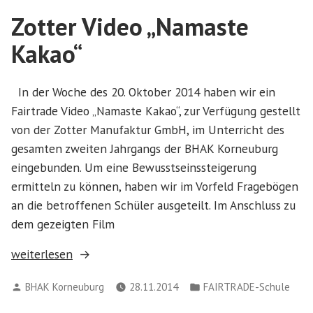
Zotter Video „Namaste
Kakao“
In der Woche des 20. Oktober 2014 haben wir ein
Fairtrade Video „Namaste Kakao“, zur Verfügung gestellt
von der Zotter Manufaktur GmbH, im Unterricht des
gesamten zweiten Jahrgangs der BHAK Korneuburg
eingebunden. Um eine Bewusstseinssteigerung
ermitteln zu können, haben wir im Vorfeld Fragebögen
an die betroffenen Schüler ausgeteilt. Im Anschluss zu
dem gezeigten Film
„Zotter
weiterlesen
Video
Verfasst
Veröffentlicht
BHAK Korneuburg
28.11.2014
FAIRTRADE-Schule
„Namaste
von
in
Kakao““