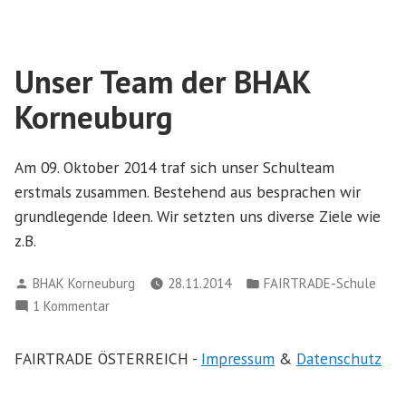
Unser Team der BHAK
Korneuburg
Am 09. Oktober 2014 traf sich unser Schulteam
erstmals zusammen. Bestehend aus besprachen wir
grundlegende Ideen. Wir setzten uns diverse Ziele wie
z.B.
Verfasst
Veröffentlicht
BHAK Korneuburg
28.11.2014
FAIRTRADE-Schule
von
in
zu
1 Kommentar
Unser
Team
FAIRTRADE ÖSTERREICH -
Impressum
&
Datenschutz
der
BHAK