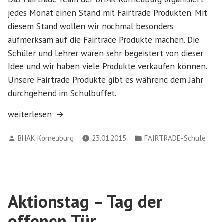
jedes Monat einen Stand mit Fairtrade Produkten. Mit
diesem Stand wollen wir nochmal besonders
aufmerksam auf die Fairtrade Produkte machen. Die
Schüler und Lehrer waren sehr begeistert von dieser
Idee und wir haben viele Produkte verkaufen können.
Unsere Fairtrade Produkte gibt es während dem Jahr
durchgehend im Schulbuffet.
„Fairtrade
weiterlesen
Stand
Verfasst
Veröffentlicht
BHAK Korneuburg
23.01.2015
FAIRTRADE-Schule
an
von
in
der
BHAK
Korneuburg“
Aktionstag – Tag der
offenen Tür