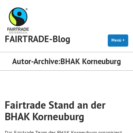
Zum
Inhalt
springen
FAIRTRADE-Blog
Menü
+
auf
zug
Autor-Archive:
BHAK Korneuburg
Fairtrade Stand an der
BHAK Korneuburg
Das Fairtrade Team der BHAK Korneuburg organisiert