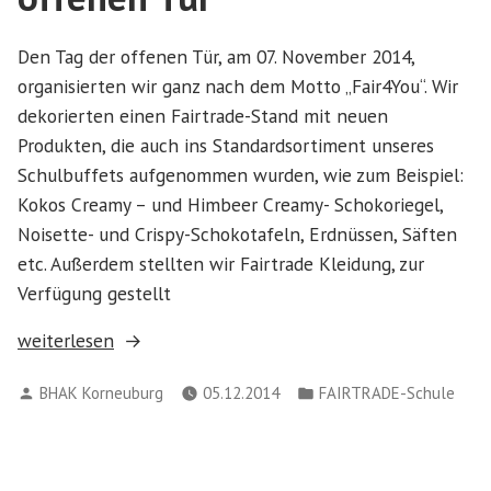
Den Tag der offenen Tür, am 07. November 2014,
organisierten wir ganz nach dem Motto „Fair4You“. Wir
dekorierten einen Fairtrade-Stand mit neuen
Produkten, die auch ins Standardsortiment unseres
Schulbuffets aufgenommen wurden, wie zum Beispiel:
Kokos Creamy – und Himbeer Creamy- Schokoriegel,
Noisette- und Crispy-Schokotafeln, Erdnüssen, Säften
etc. Außerdem stellten wir Fairtrade Kleidung, zur
Verfügung gestellt
„Aktionstag
weiterlesen
–
Verfasst
Veröffentlicht
BHAK Korneuburg
05.12.2014
FAIRTRADE-Schule
Tag
von
in
der
offenen
Tür“