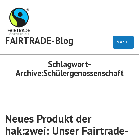
Zum
Inhalt
springen
FAIRTRADE-Blog
Menü
+
auf
zug
Schlagwort-
Archive:
Schülergenossenschaft
Neues Produkt der
hak:zwei: Unser Fairtrade-