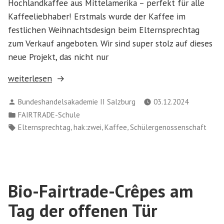
Hochlandkaffee aus Mittelamerika – perfekt für alle
Kaffeeliebhaber! Erstmals wurde der Kaffee im
festlichen Weihnachtsdesign beim Elternsprechtag
zum Verkauf angeboten. Wir sind super stolz auf dieses
neue Projekt, das nicht nur
„Neues
weiterlesen
Produkt
Verfasst
Bundeshandelsakademie II Salzburg
03.12.2024
der
von
Veröffentlicht
FAIRTRADE-Schule
hak:zwei:
in
Schlagwörter:
,
,
,
Elternsprechtag
hak:zwei
Kaffee
Schülergenossenschaft
Unser
Fairtrade-
Spezialkaffee
im
Bio-Fairtrade-Crêpes am
Weihnachtsdesign“
Tag der offenen Tür