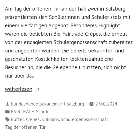
Am Tag der offenen Tür an der hak:zwei in Salzburg
präsentierten sich Schülerinnen und Schüler stolz mit
einem vielfältigen Angebot. Besonderes Highlight
waren die beliebten Bio-Fairtrade-Crêpes, die erneut
von der engagierten Schülergenossenschaft zubereitet
und angeboten wurden. Die bereits bekannten und
geschätzten Köstlichkeiten lockten zahlreiche
Besucher an, die die Gelegenheit nutzten, sich nicht
nur über das
„Bio-
weiterlesen
Fairtrade-
Verfasst
Bundeshandelsakademie II Salzburg
24.01.2024
Crêpes
von
Veröffentlicht
FAIRTRADE-Schule
am
in
Schlagwörter:
,
,
,
,
Buffet
Crepes
Kulinarik
Schülergenossenschaft
Tag
Tag der offenen Tür
der
offenen