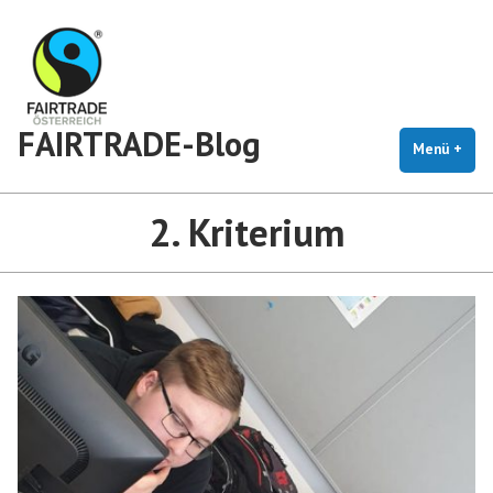
Zum
Inhalt
springen
FAIRTRADE-Blog
Menü
+
auf
zug
2. Kriterium