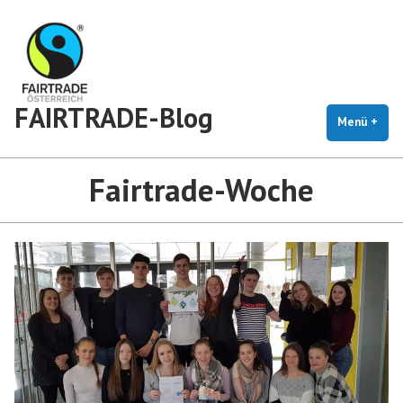
Zum
Inhalt
springen
FAIRTRADE-Blog
Menü
+
auf
zug
Fairtrade-Woche