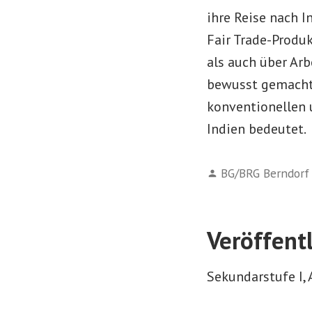
ihre Reise nach 
Fair Trade-Produ
als auch über Ar
bewusst gemacht,
konventionellen 
Indien bedeutet.
Verfasst
BG/BRG Berndorf
von
Veröffent
Sekundarstufe I,