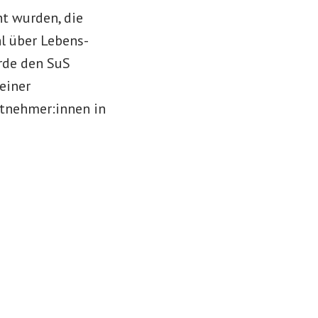
t wurden, die
l über Lebens-
rde den SuS
einer
itnehmer:innen in