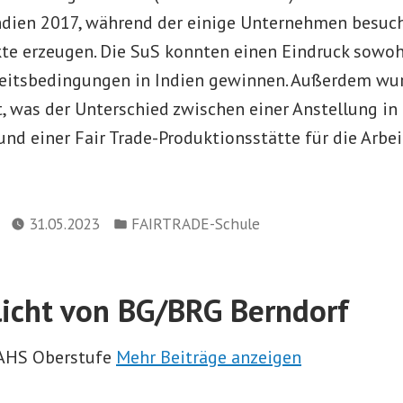
Indien 2017, während der einige Unternehmen besuch
kte erzeugen. Die SuS konnten einen Eindruck sowoh
beitsbedingungen in Indien gewinnen. Außerdem wu
 was der Unterschied zwischen einer Anstellung in 
und einer Fair Trade-Produktionsstätte für die Arbe
Veröffentlicht
31.05.2023
FAIRTRADE-Schule
in
licht von BG/BRG Berndorf
 AHS Oberstufe
Mehr Beiträge anzeigen