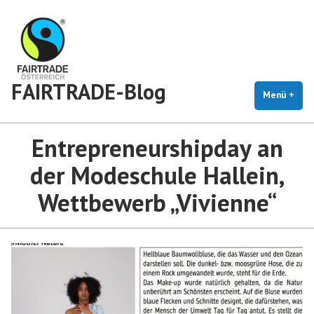
Zum
Inhalt
springen
FAIRTRADE-Blog
Menü
+
auf
zug
Entrepreneurshipday an
der Modeschule Hallein,
Wettbewerb „Vivienne“