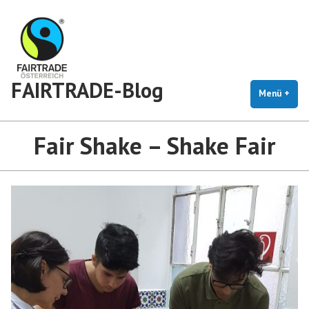
Zum
Inhalt
springen
FAIRTRADE-Blog
Menü
+
auf
zug
Fair Shake – Shake Fair