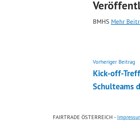
Veröffent
BMHS
Mehr Beit
Beitrags
N
Vorheriger Beitrag
B
Kick-off-Tref
Schulteams d
FAIRTRADE ÖSTERREICH -
Impressu