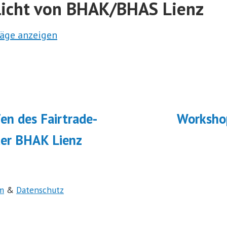
licht von BHAK/BHAS Lienz
räge anzeigen
navigation
ächster
eitrag:
fen des Fairtrade-
Worksho
er BHAK Lienz
m
&
Datenschutz