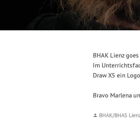
BHAK Lienz goes
Im Unterrichtsfa
Draw X5 ein Logo 
Bravo Marlena un
Verfasst
BHAK/BHAS Lien
von