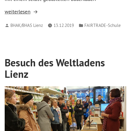
„Ein
weiterlesen
Elternabend
Verfasst
Veröffentlicht
BHAK/BHAS Lienz
13.12.2019
FAIRTRADE-Schule
mit
von
in
dem
Motto
„Faires
Handeln““
Besuch des Weltladens
Lienz