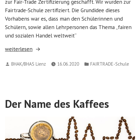
zur Fair-Trade Zertifizierung geschafft. Wir wurden zur
Fairtrade-Schule zertifiziert. Die Grundidee dieses
Vorhabens war es, dass man den Schülerinnen und
Schülern, sowie allen Lehrpersonen das Thema „fairen
und sozialen Handel weltweit“
„We
weiterlesen
did
Verfasst
Veröffentlicht
BHAK/BHAS Lienz
16.06.2020
FAIRTRADE-Schule
it:
von
in
Auch
WIR
sind
nun
Der Name des Kaffees
eine
Fair-
Trade-
Schule!!! “