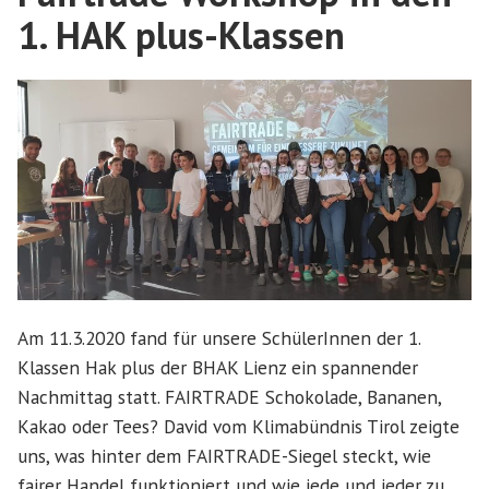
song
1. HAK plus-Klassen
Am 11.3.2020 fand für unsere SchülerInnen der 1.
Klassen Hak plus der BHAK Lienz ein spannender
Nachmittag statt. FAIRTRADE Schokolade, Bananen,
Kakao oder Tees? David vom Klimabündnis Tirol zeigte
uns, was hinter dem FAIRTRADE-Siegel steckt, wie
fairer Handel funktioniert und wie jede und jeder zu