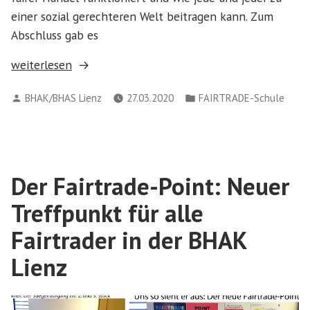
einer sozial gerechteren Welt beitragen kann. Zum
Abschluss gab es
„Fairtrade
weiterlesen
Workshop
Verfasst
Veröffentlicht
BHAK/BHAS Lienz
27.03.2020
FAIRTRADE-Schule
in
von
in
den
1.
HAK
plus-
Der Fairtrade-Point: Neuer
Klassen“
Treffpunkt für alle
Fairtrader in der BHAK
Lienz