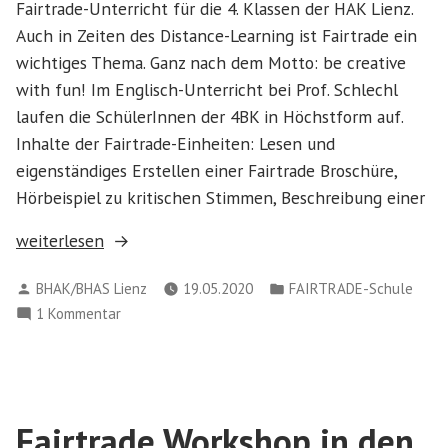
Fairtrade-Unterricht für die 4. Klassen der HAK Lienz.
Auch in Zeiten des Distance-Learning ist Fairtrade ein
wichtiges Thema. Ganz nach dem Motto: be creative
with fun! Im Englisch-Unterricht bei Prof. Schlechl
laufen die SchülerInnen der 4BK in Höchstform auf.
Inhalte der Fairtrade-Einheiten: Lesen und
eigenständiges Erstellen einer Fairtrade Broschüre,
Hörbeispiel zu kritischen Stimmen, Beschreibung einer
„And
weiterlesen
here
Verfasst
Veröffentlicht
BHAK/BHAS Lienz
19.05.2020
FAIRTRADE-Schule
comes
von
in
zu
1 Kommentar
the
And
Fairtrade-
here
song“
comes
the
Fairtrade Workshop in den
Fairtrade-