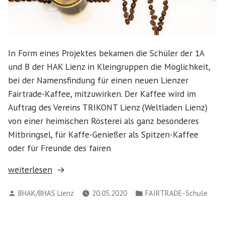
In Form eines Projektes bekamen die Schüler der 1A
und B der HAK Lienz in Kleingruppen die Möglichkeit,
bei der Namensfindung für einen neuen Lienzer
Fairtrade-Kaffee, mitzuwirken. Der Kaffee wird im
Auftrag des Vereins TRIKONT Lienz (Weltladen Lienz)
von einer heimischen Rösterei als ganz besonderes
Mitbringsel, für Kaffe-Genießer als Spitzen-Kaffee
oder für Freunde des fairen
„Der
weiterlesen
Name
Verfasst
Veröffentlicht
BHAK/BHAS Lienz
20.05.2020
FAIRTRADE-Schule
des
von
in
Kaffees“