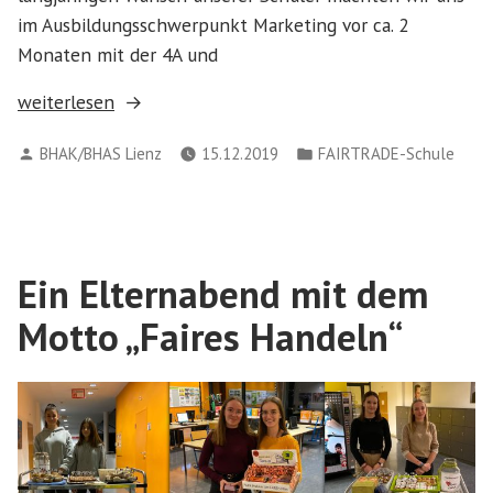
im Ausbildungsschwerpunkt Marketing vor ca. 2
Monaten mit der 4A und
„Der
weiterlesen
Fairtrade-
Verfasst
Veröffentlicht
BHAK/BHAS Lienz
15.12.2019
FAIRTRADE-Schule
Point:
von
in
Neuer
Treffpunkt
für
alle
Ein Elternabend mit dem
Fairtrader
Motto „Faires Handeln“
in
der
BHAK
Lienz“