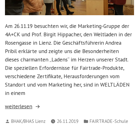
Am 26.11.19 besuchten wir, die Marketing-Gruppe der
4A+CK und Prof. Birgit Hippacher, den Weltladen in der
Rosengasse in Lienz. Die Geschäftsführerin Andrea
Pribil erklärte und zeigte uns die Besonderheiten
dieses charmanten „Ladens“ im Herzen unserer Stadt.
Die speziellen Erfordernisse für Fairtrade-Produkte,
verschiedene Zertifikate, Herausforderungen vom
Standort und vom Marketing her, sind in WELTLÄDEN
in einem
„Besuch
weiterlesen
des
Verfasst
Veröffentlicht
BHAK/BHAS Lienz
26.11.2019
FAIRTRADE-Schule
Weltladens
von
in
Lienz“