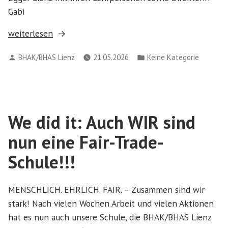
Gabi
„Fairtrade-
weiterlesen
Frühstück
Verfasst
Veröffentlicht
BHAK/BHAS Lienz
21.05.2026
Keine Kategorie
in
von
in
der
BHAK
Lienz“
We did it: Auch WIR sind
nun eine Fair-Trade-
Schule!!!
MENSCHLICH. EHRLICH. FAIR. – Zusammen sind wir
stark! Nach vielen Wochen Arbeit und vielen Aktionen
hat es nun auch unsere Schule, die BHAK/BHAS Lienz