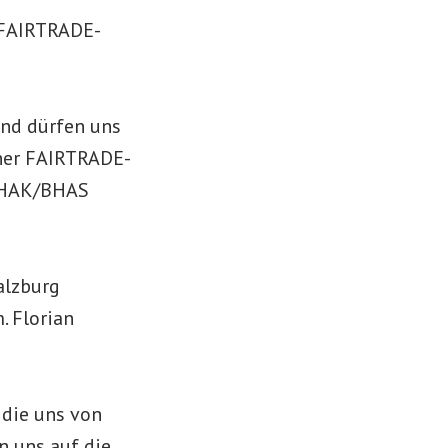
 FAIRTRADE-
und dürfen uns
iner FAIRTRADE-
 BHAK/BHAS
alzburg
. Florian
 die uns von
n uns auf die