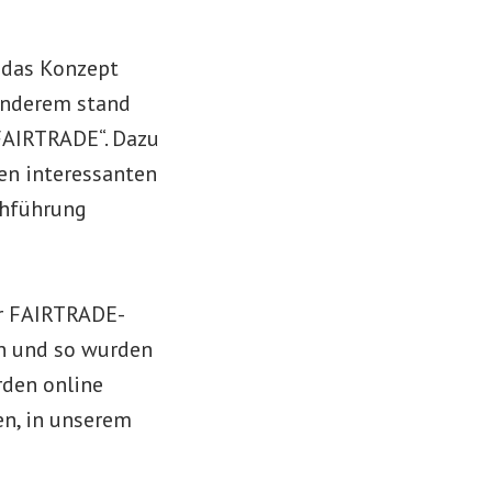
e das Konzept
anderem stand
FAIRTRADE“. Dazu
en interessanten
chführung
ur FAIRTRADE-
rn und so wurden
rden online
n, in unserem