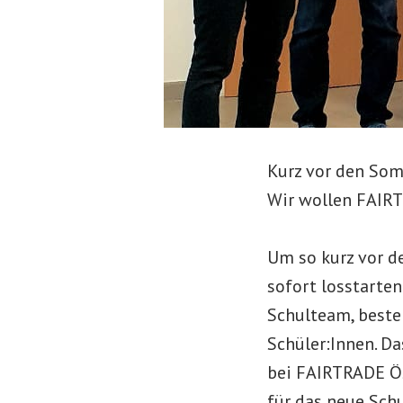
Kurz vor den Som
Wir wollen FAIR
Um so kurz vor d
sofort losstarte
Schulteam, beste
Schüler:Innen. D
bei FAIRTRADE Ös
für das neue Schu