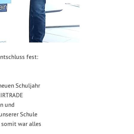
ntschluss fest:
neuen Schuljahr
FAIRTRADE
en und
unserer Schule
 somit war alles