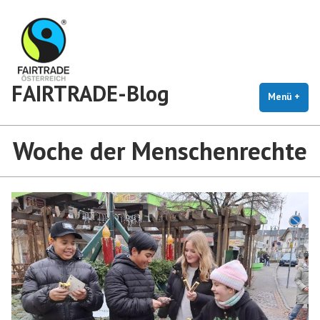
Zum
Inhalt
springen
FAIRTRADE-Blog
Menü
+
auf
zug
Woche der Menschenrechte