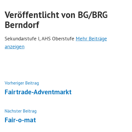
Veröffentlicht von BG/BRG
Berndorf
Sekundarstufe I, AHS Oberstufe
Mehr Beiträge
anzeigen
Beitragsnavigation
Nächster
Vorheriger Beitrag
Beitrag:
Fairtrade-Adventmarkt
Vorheriger
Nächster Beitrag
Beitrag:
Fair-o-mat