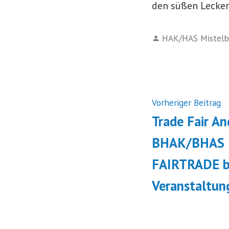
den süßen Lecke
Verfasst
HAK/HAS Mistelb
von
Beitrags
N
Vorheriger Beitrag
B
Trade Fair An
BHAK/BHAS M
FAIRTRADE b
Veranstaltun