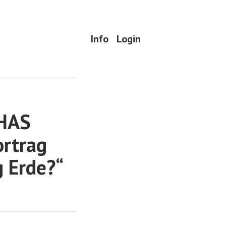
Info
Login
BHAS
rtrag
g Erde?“