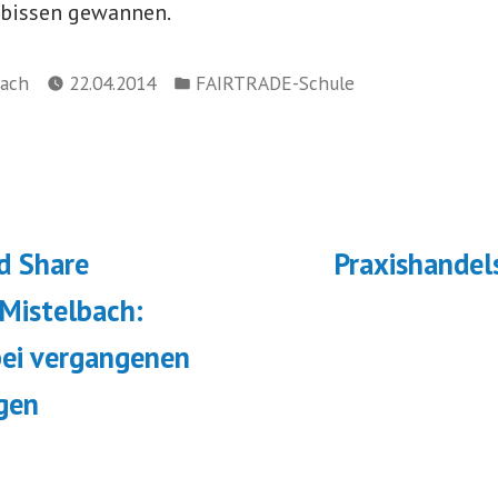
rbissen gewannen.
Veröffentlicht
ach
22.04.2014
FAIRTRADE-Schule
in
navigation
ächster
eitrag:
d Share
Praxishandel
istelbach:
ei vergangenen
gen