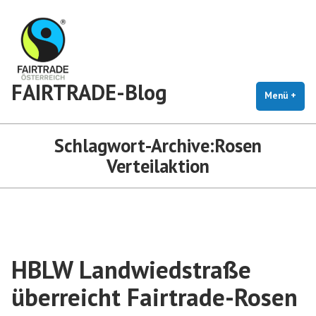
Zum
Inhalt
springen
FAIRTRADE-Blog
Menü
+
auf
zug
Schlagwort-Archive:
Rosen
Verteilaktion
HBLW Landwiedstraße
überreicht Fairtrade-Rosen