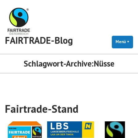
Zum
Inhalt
springen
FAIRTRADE-Blog
Menü
+
auf
zug
Schlagwort-Archive:
Nüsse
Fairtrade-Stand