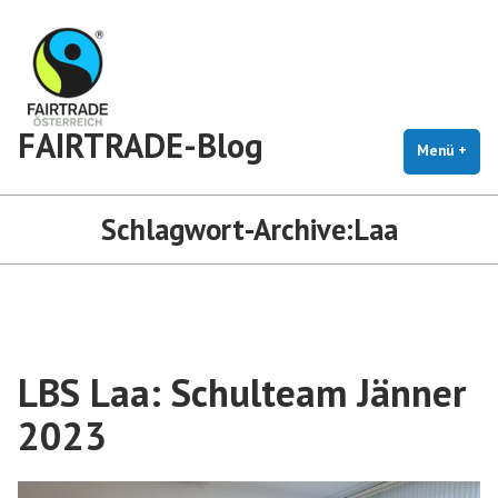
Zum
Inhalt
springen
FAIRTRADE-Blog
Menü
+
auf
zug
Schlagwort-Archive:
Laa
LBS Laa: Schulteam Jänner
2023