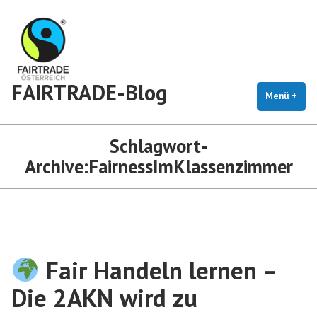
Zum
Inhalt
springen
FAIRTRADE-Blog
Menü
+
auf
zug
Schlagwort-
Archive:
FairnessImKlassenzimmer
Fair Handeln lernen –
Die 2AKN wird zu