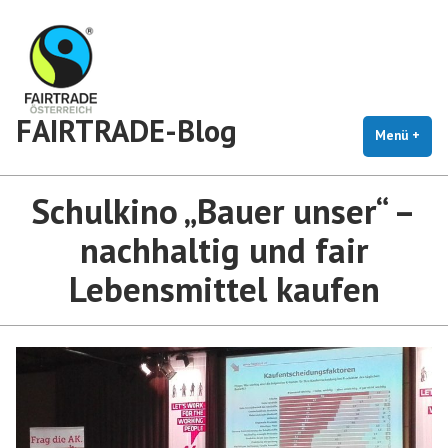
Zum
Inhalt
springen
FAIRTRADE-Blog
Menü
+
auf
zug
Schulkino „Bauer unser“ –
nachhaltig und fair
Lebensmittel kaufen