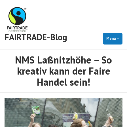
Zum
Inhalt
springen
FAIRTRADE-Blog
Menü
+
auf
zug
NMS Laßnitzhöhe – So
kreativ kann der Faire
Handel sein!