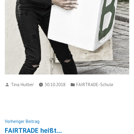
Verfasst
Veröffentlicht
Tina Hutber
30.10.2018
FAIRTRADE-Schule
von
in
Beitragsnavigation
Nächster
Vorheriger Beitrag
Beitrag:
FAIRTRADE heißt…