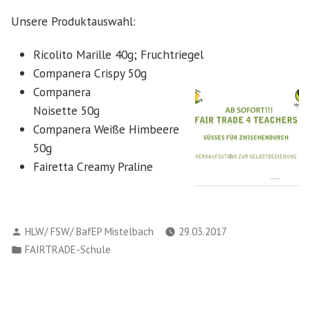
Unsere Produktauswahl:
Ricolito Marille 40g; Fruchtriegel
Companera Crispy 50g
Companera
Noisette 50g
Companera Weiße Himbeere
50g
Fairetta Creamy Praline
Verfasst
HLW/ FSW/ BafEP Mistelbach
29.03.2017
von
Veröffentlicht
FAIRTRADE-Schule
in