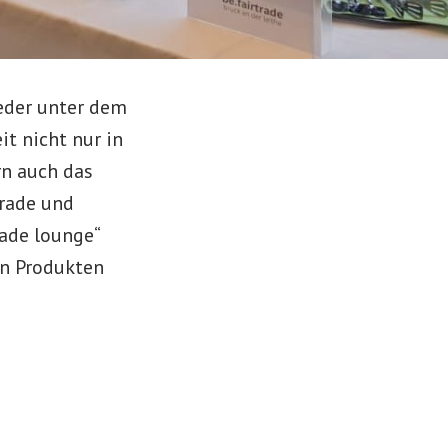
ieder unter dem
t nicht nur in
rn auch das
rade und
rade lounge“
en Produkten