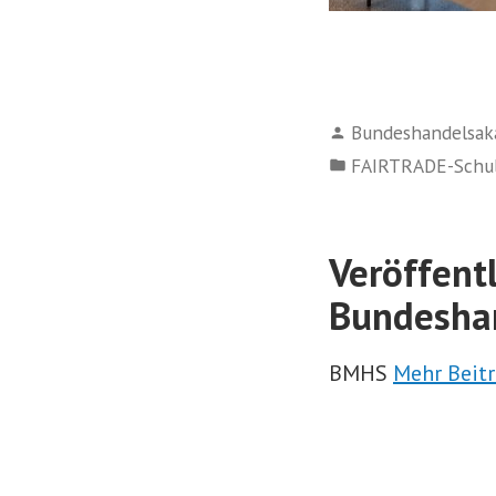
Verfasst
Bundeshandelsak
von
Veröffentlicht
FAIRTRADE-Schu
in
Veröffent
Bundeshan
BMHS
Mehr Beit