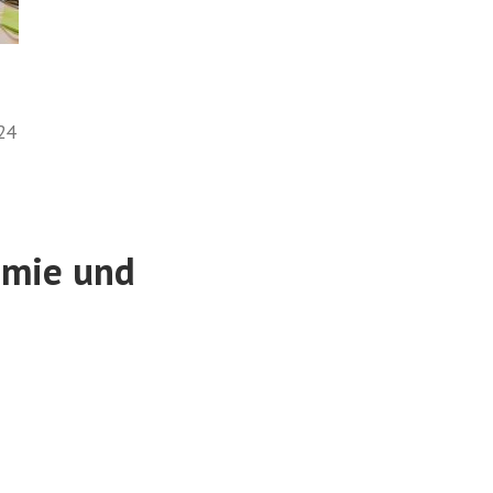
24
emie und