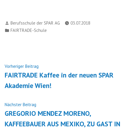
Verfasst
Berufsschule der SPAR AG
03.07.2018
von
Veröffentlicht
FAIRTRADE-Schule
in
Beitragsnavigation
Nächster
Vorheriger Beitrag
Beitrag:
FAIRTRADE Kaffee in der neuen SPAR
Akademie Wien!
Vorheriger
Nächster Beitrag
Beitrag:
GREGORIO MENDEZ MORENO,
KAFFEEBAUER AUS MEXIKO, ZU GAST IN