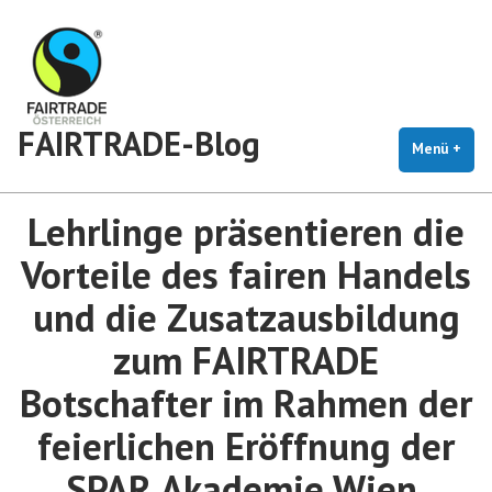
Zum
Inhalt
springen
FAIRTRADE-Blog
Menü
+
auf
zug
Lehrlinge präsentieren die
Vorteile des fairen Handels
und die Zusatzausbildung
zum FAIRTRADE
Botschafter im Rahmen der
feierlichen Eröffnung der
SPAR Akademie Wien.