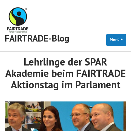
Zum
Inhalt
springen
FAIRTRADE-Blog
Menü
+
auf
zug
Lehrlinge der SPAR
Akademie beim FAIRTRADE
Aktionstag im Parlament