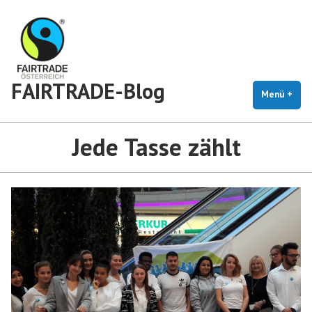
Zum
Inhalt
springen
FAIRTRADE-Blog
Menü
+
auf
zug
Jede Tasse zählt