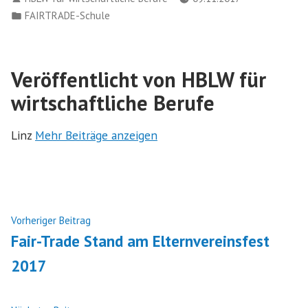
von
Veröffentlicht
FAIRTRADE-Schule
in
Veröffentlicht von HBLW für
wirtschaftliche Berufe
Linz
Mehr Beiträge anzeigen
Beitragsnavigation
Nächster
Vorheriger Beitrag
Beitrag:
Fair-Trade Stand am Elternvereinsfest
2017