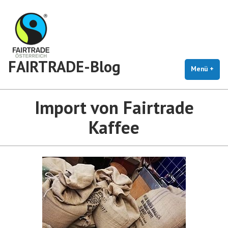
Zum
Inhalt
springen
FAIRTRADE-Blog
Menü
+
auf
zug
Import von Fairtrade
Kaffee