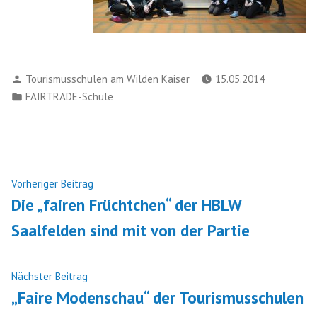
Verfasst
Tourismusschulen am Wilden Kaiser
15.05.2014
von
Veröffentlicht
FAIRTRADE-Schule
in
Beitragsnavigation
Nächster
Vorheriger Beitrag
Beitrag:
Die „fairen Früchtchen“ der HBLW
Saalfelden sind mit von der Partie
Vorheriger
Nächster Beitrag
Beitrag:
„Faire Modenschau“ der Tourismusschulen