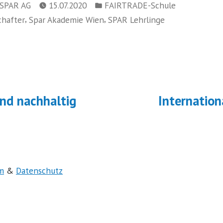
Veröffentlicht
 SPAR AG
15.07.2020
FAIRTRADE-Schule
in
,
,
hafter
Spar Akademie Wien
SPAR Lehrlinge
navigation
ächster
eitrag:
und nachhaltig
Internation
m
&
Datenschutz