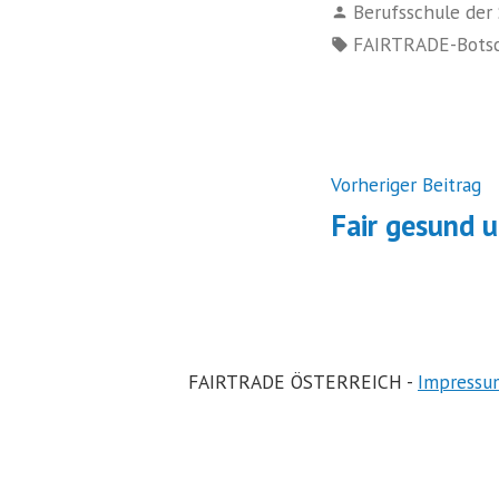
Verfasst
Berufsschule der
von
Schlagwörter:
FAIRTRADE-Botsc
Beitrags
N
Vorheriger Beitrag
B
Fair gesund 
FAIRTRADE ÖSTERREICH -
Impressu