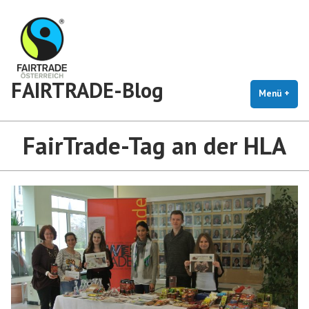
Zum
Inhalt
springen
FAIRTRADE-Blog
Menü
+
auf
zug
FairTrade-Tag an der HLA