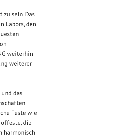
 zu sein. Das
in Labors, den
euesten
von
NG weiterhin
ung weiterer
 und das
nschaften
sche Feste wie
offeste, die
en harmonisch