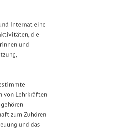
nd Internat eine
ktivitäten, die
erinnen und
tzung,
bestimmte
h von Lehrkräften
u gehören
schaft zum Zuhören
reuung und das