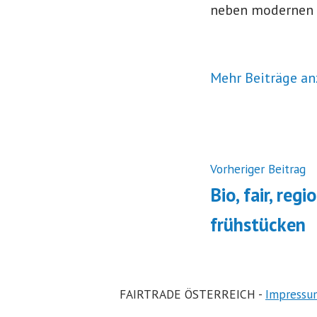
neben modernen n
Mehr Beiträge an
Beitrags
N
Vorheriger Beitrag
B
Bio, fair, reg
frühstücken
FAIRTRADE ÖSTERREICH -
Impressu