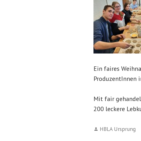
Ein faires Weihna
ProduzentInnen i
Mit fair gehande
200 leckere Lebku
Verfasst
HBLA Ursprung
von