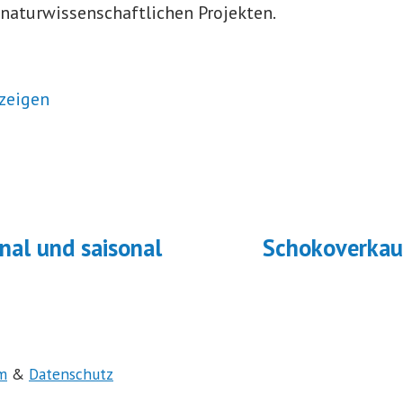
aturwissenschaftlichen Projekten.
zeigen
navigation
ächster
eitrag:
ional und saisonal
Schokoverkau
m
&
Datenschutz