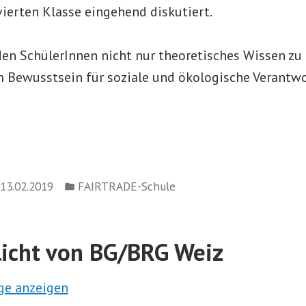
 vierten Klasse eingehend diskutiert.
en SchülerInnen nicht nur theoretisches Wissen zu
m Bewusstsein für soziale und ökologische Verantw
Veröffentlicht
13.02.2019
FAIRTRADE-Schule
in
licht von BG/BRG Weiz
ge anzeigen