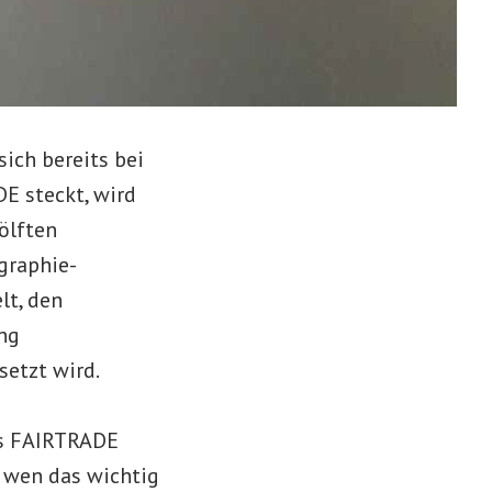
ich bereits bei
E steckt, wird
ölften
graphie-
lt, den
ng
etzt wird.
as FAIRTRADE
r wen das wichtig