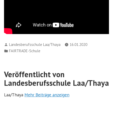
Verfasst
Landesberufsschule Laa/Thaya
16.01.2020
von
Veröffentlicht
FAIRTRADE-Schule
in
Veröffentlicht von
Landesberufsschule Laa/Thaya
Laa/Thaya
Mehr Beiträge anzeigen