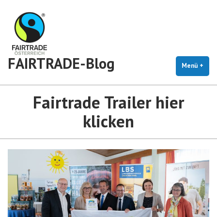
Zum
Inhalt
springen
FAIRTRADE-Blog
Menü
+
auf
zug
Fairtrade Trailer hier
klicken