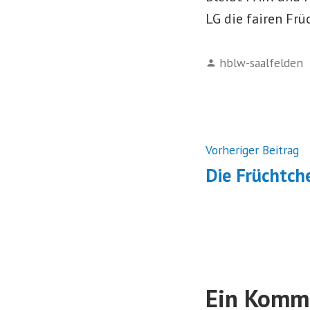
LG die fairen Fr
Verfasst
hblw-saalfelden
von
Beitrags
N
Vorheriger Beitrag
B
Die Früchtche
Ein Komme