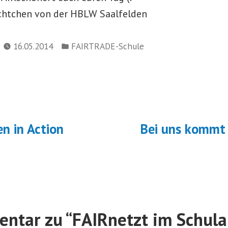
üchtchen von der HBLW Saalfelden
Veröffentlicht
16.05.2014
FAIRTRADE-Schule
in
navigation
ächster
eitrag:
n in Action
Bei uns kommt n
ntar zu “
FAIRnetzt im Schula