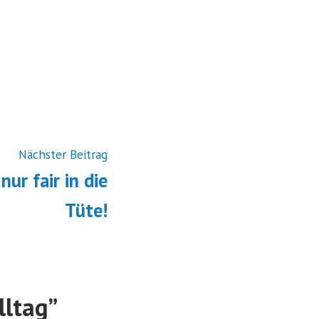
Vorheriger
Nächster Beitrag
Beitrag:
ur fair in die
Tüte!
lltag
”