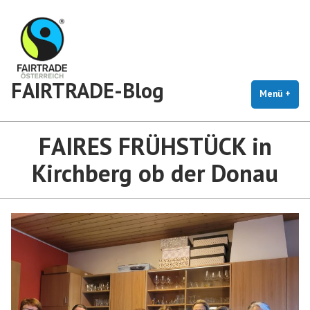
Zum
Inhalt
springen
FAIRTRADE-Blog
Menü
+
auf
zug
FAIRES FRÜHSTÜCK in
Kirchberg ob der Donau