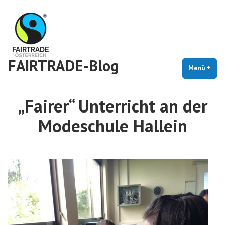
Zum
Inhalt
springen
FAIRTRADE-Blog
Menü
+
auf
zug
„Fairer“ Unterricht an der
Modeschule Hallein