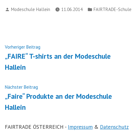
Verfasst
Veröffentlicht
Modeschule Hallein
11.06.2014
FAIRTRADE-Schule
von
in
Beitragsnavigation
Nächster
Vorheriger Beitrag
Beitrag:
„FAIRE“ T-shirts an der Modeschule
Hallein
Vorheriger
Nächster Beitrag
Beitrag:
„Faire“ Produkte an der Modeschule
Hallein
FAIRTRADE ÖSTERREICH -
Impressum
&
Datenschutz