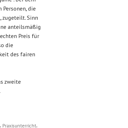
 Personen, die
zugeteilt. Sinn
nane anteilsmäßig
rechten Preis für
so die
eit des fairen
as zweite
.
,
,
Praxisunterricht