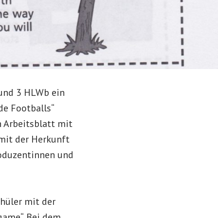
und 3 HLWb ein
de Footballs“
n Arbeitsblatt mit
mit der Herkunft
Produzentinnen und
hüler mit der
game“. Bei dem