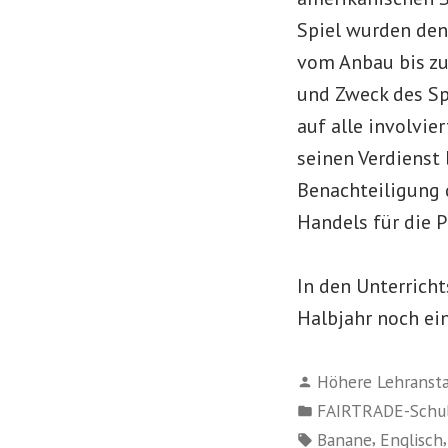
Spiel wurden den
vom Anbau bis zu
und Zweck des Spi
auf alle involvie
seinen Verdienst
Benachteiligung 
Handels für die 
In den Unterrich
Halbjahr noch ein
Verfasst
Höhere Lehranstal
von
Veröffentlicht
FAIRTRADE-Schu
in
Schlagwörter:
,
Banane
Englisch