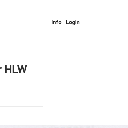
Info
Login
er HLW