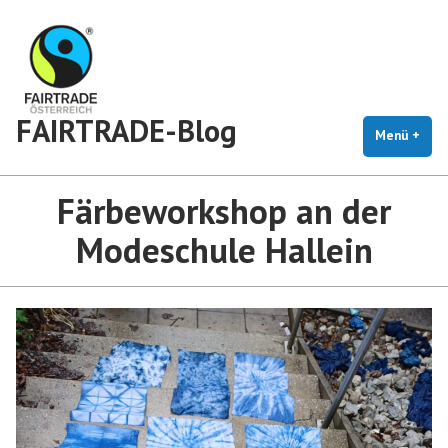
Zum
Inhalt
springen
FAIRTRADE-Blog
Menü
+
auf
zug
Färbeworkshop an der
Modeschule Hallein