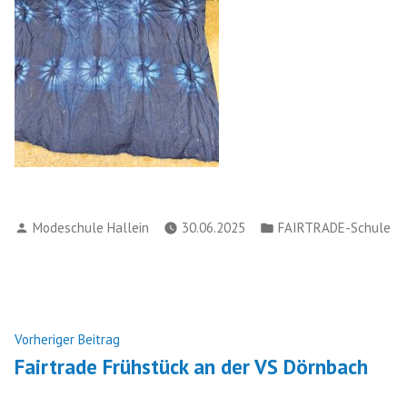
Verfasst
Veröffentlicht
Modeschule Hallein
30.06.2025
FAIRTRADE-Schule
von
in
Beitragsnavigation
Nächster
Vorheriger Beitrag
Beitrag:
Fairtrade Frühstück an der VS Dörnbach